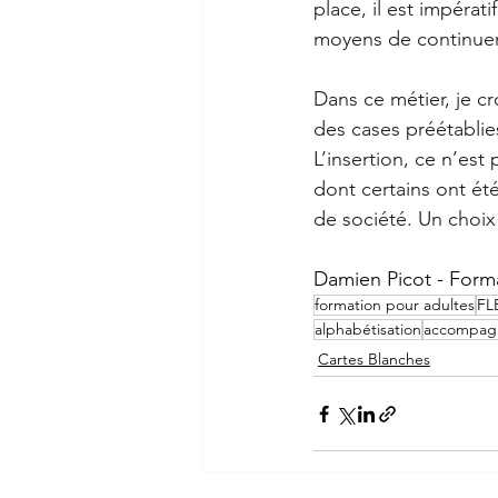
place, il est impérati
moyens de continuer
Dans ce métier, je cr
des cases préétablies
L’insertion, ce n’est
dont certains ont ét
de société. Un choi
Damien Picot - Forma
formation pour adultes
FL
alphabétisation
accompag
Cartes Blanches