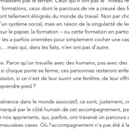
naissent pas le terrain. Ceux qui n’ont pas le "niveau r
 formations, ceux dont le parcours de vie a creusé des fos
 sont tellement éloignés du monde du travail. Non par cho
d'un système social, mais en raison de la singularité de le
ur le papier, la formation – ou cette formation en particu
er les a parfois orientées pour simplement cocher une ca
… mais qui, dans les faits, n’en ont pas d’autre.
te. Parce qu’on travaille avec des humains, pas avec des s
 si chaque porte se ferme, ces personnes resteront enf
ission, si ce n’est de leur ouvrir une fenêtre, de leur off
reprendre pied ?
érience dans le monde associatif, ce sont, justement, c
 marqué par le côté humain de cet accompagnement, par 
e nos apprenants, qui, parfois, ont traversé un parcours 
 mauvaises cases. Où l’accompagnement n’a pas été à la