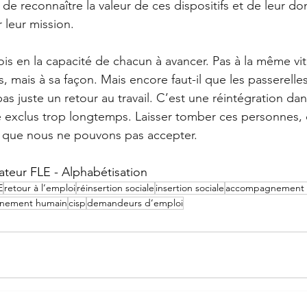
f de reconnaître la valeur de ces dispositifs et de leur do
 leur mission.
ois en la capacité de chacun à avancer. Pas à la même vi
, mais à sa façon. Mais encore faut-il que les passerelles
 pas juste un retour au travail. C’est une réintégration d
é exclus trop longtemps. Laisser tomber ces personnes, 
x que nous ne pouvons pas accepter.
teur FLE - Alphabétisation
E
retour à l’emploi
réinsertion sociale
insertion sociale
accompagnement à
nement humain
cisp
demandeurs d’emploi