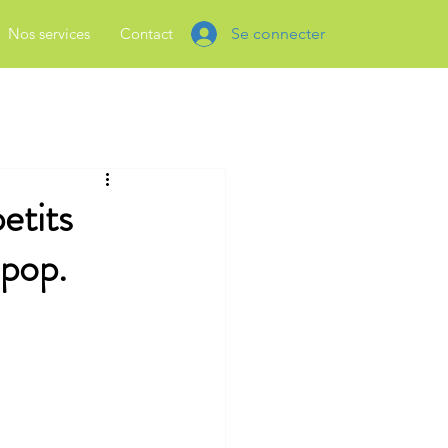
Nos services
Contact
Se connecter
e conversation
etits
 pop.
rtages pédagogiques