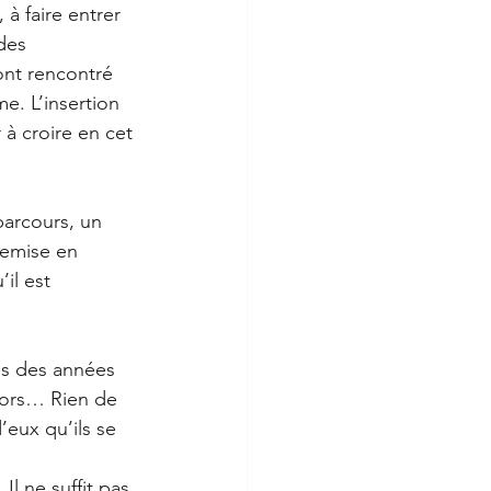
à faire entrer 
des 
ont rencontré 
e. L’insertion 
 à croire en cet 
parcours, un 
remise en 
il est 
ès des années 
niors… Rien de 
’eux qu’ils se 
l ne suffit pas 