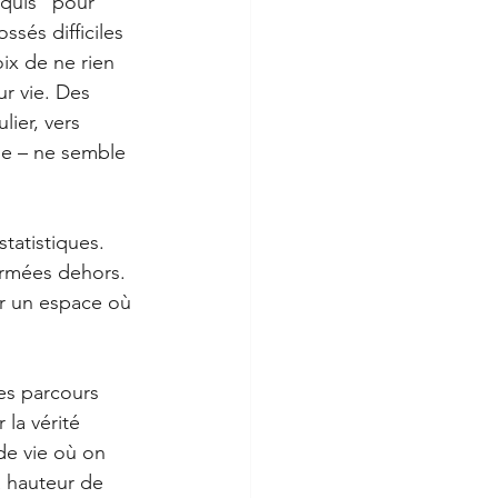
equis" pour 
sés difficiles 
ix de ne rien 
ur vie. Des 
lier, vers 
se – ne semble 
tatistiques. 
ermées dehors. 
rir un espace où 
es parcours 
la vérité 
de vie où on 
 hauteur de 