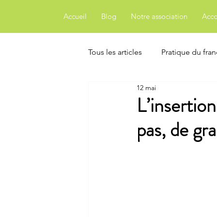
Accueil
Blog
Notre association
Acc
Tous les articles
Pratique du fran
12 mai
Confiance et projet professionn
L’insertion
pas, de gr
Formations sur mesure
Fra
Nos événements
La vie de