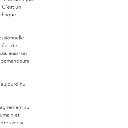
 C’est un 
 chaque 
essionnelle 
nées de 
ais aussi un 
0 demandeurs 
 aujourd’hui 
pagnement sur 
umain et 
etrouver sa 