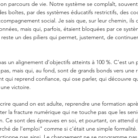
son parcours de vie. Notre système se complaît, souvent, 
es boîtes, par des systèmes éducatifs restrictifs, des co
ccompagnement social. Je sais que, sur leur chemin, ils 
nnées, mais qui, parfois, étaient bloquées par ce systèm
reste un des piliers qui permet, justement, de continuer
 pas un alignement d’objectifs atteints à 100 %. C’est un 
s pas, mais qui, au fond, sont de grands bonds vers une 
 qui reprend confiance, qui ose parler, qui découvre qu’
une victoire.
écrire quand on est adulte, reprendre une formation apr
onter la fracture numérique qui ne touche pas que les se
n. Ce sont des épreuves en soi, et pourtant, on attend d
rché de l’emploi" comme si c’était une simple formalité.
ctionne pas ainsi. Le changement ne se programme pas. I