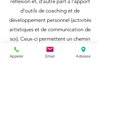
réflexion et, d’autre part à l’apport
d’outils de coaching et de
développement personnel (activités
artistiques et de communication de
soi). Ceux-ci permettent un chemin
d’évolution et de remise en question
Appeler
Email
Adresse
des conditionnements bloquants, vers
de nouveaux conditionnements
développants.
Acquisition de nouvelles
compétences
Chaque expérience, travail, cours,
dynamique, expression, ouverture,
rencontre, stage … permettent