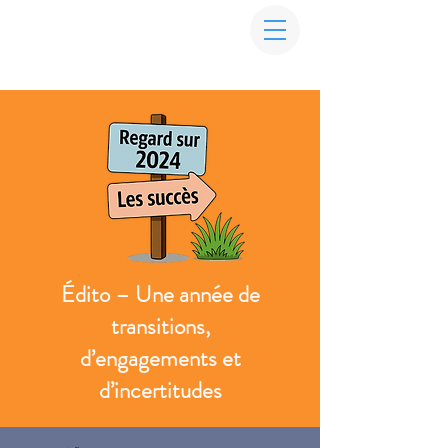
Édito – Une année de
transitions,
d’engagements et
d’incertitudes