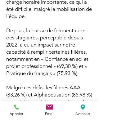
charge horaire importante, ce qui a
été difficile, malgré la mobilisation de
l’équipe.
De plus, la baisse de fréquentation
des stagiaires, perceptible depuis
2022, a eu un impact sur notre
capacité à remplir certaines filières,
notamment en « Confiance en soi et
projet professionnel » (69,30 %) et «
Pratique du français » (75,93 %).
Malgré ces défis, les filières AAA
(83,26 %) et Alphabétisation (85,98 %)
se maintiennent à un bon niveau de
réalisation. Ces résultats traduisent la
Appeler
Email
Adresse
solidité de notre fonctionnement,
même dans un contexte marqué par
des ajustements de dernière minute
et une dynamique des publics encore