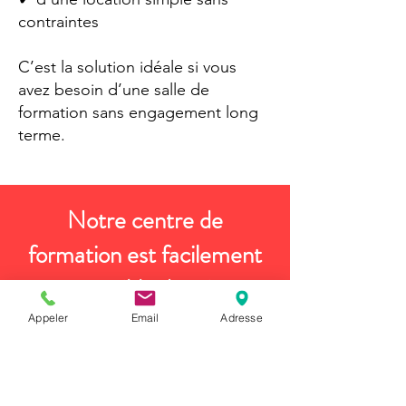
contraintes
C’est la solution idéale si vous
avez besoin d’une salle de
formation sans engagement long
terme.
Notre centre de
formation est facilement
accessible depuis :
Tubize, Braine-le-Comte,
Appeler
Email
Adresse
Soignies, Nivelles, Halle et
le Brabant wallon.