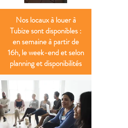
Nos locaux à louer à
Tubize sont disponibles :
en semaine à partir de
16h, le week-end et selon
planning et disponibilités