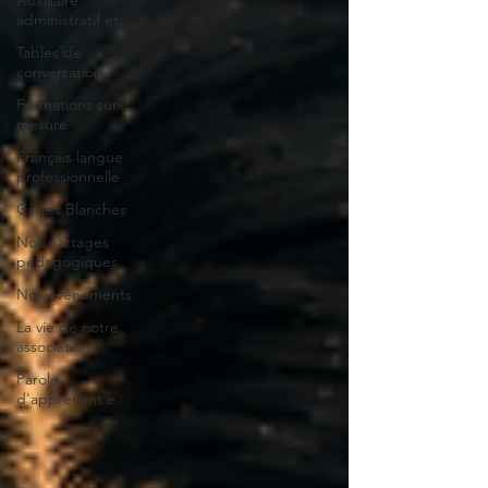
Auxiliaire
administratif et
Tables de
conversation
Formations sur
mesure
Français langue
professionnelle
Cartes Blanches
Nos partages
pédagogiques
Nos événements
La vie de notre
association
Parole
d'apprenant.e