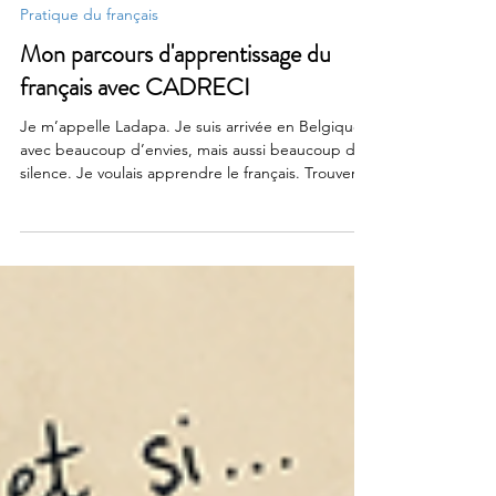
21 mai
Pratique du français
Mon parcours d'apprentissage du
français avec CADRECI
Je m’appelle Ladapa. Je suis arrivée en Belgique
avec beaucoup d’envies, mais aussi beaucoup de
silence. Je voulais apprendre le français. Trouver
un emploi. Comprendre la vie ici. Me sentir un
peu moins étrangère dans les conversations du
quotidien. Mon expérience avant CADRECI Avant
CADRECI, je travaillais comme femme de ménage.
Puis l’agence pour laquelle je travaillais a fait
faillite. À ce moment-là, je me suis sentie un peu
perdue. J’essayais d’avancer, mais je ne savai