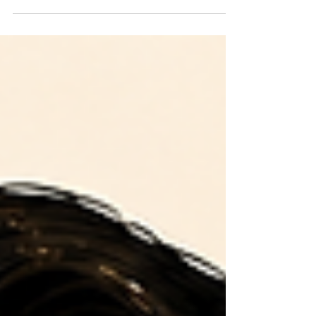
Constantina. J’ai 40 ans et je viens de Constanța,
en Roumanie. Je suis arrivée en Belgique en août
2020 avec beaucoup d’espoir, mais aussi
beaucoup de peur. Je ne connaissais pas le
français. Je ne savais pas construire des phrases.
Je n’osais presque pas parler. Alors, je restais
souvent à la maison. Le silence était plus facile que
les erreurs. Un jour, en me promenant, j’ai vu une