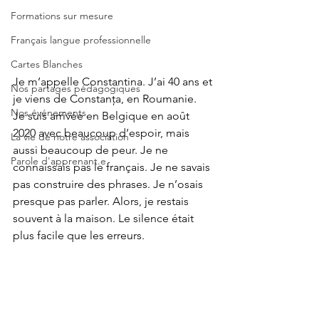
Formations sur mesure
Français langue professionnelle
Cartes Blanches
Je m’appelle Constantina. J’ai 40 ans et 
Nos partages pédagogiques
je viens de Constanța, en Roumanie. 
Nos événements
Je suis arrivée en Belgique en août 
2020 avec beaucoup d’espoir, mais 
La vie de notre association
aussi beaucoup de peur. Je ne 
Parole d'apprenant.e
connaissais pas le français. Je ne savais 
pas construire des phrases. Je n’osais 
presque pas parler. Alors, je restais 
souvent à la maison. Le silence était 
plus facile que les erreurs.