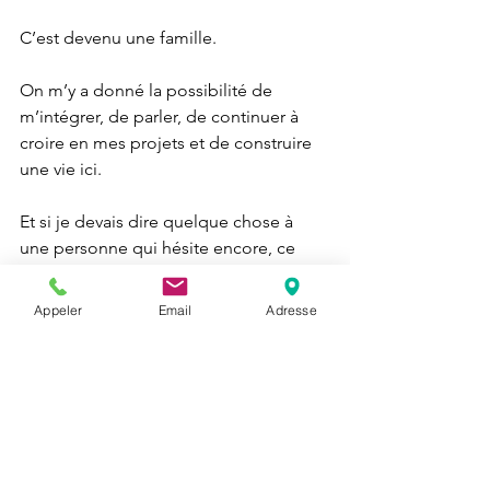
C’est devenu une famille.
On m’y a donné la possibilité de 
m’intégrer, de parler, de continuer à 
croire en mes projets et de construire 
une vie ici.
Et si je devais dire quelque chose à 
une personne qui hésite encore, ce 
serait simplement :
Osez.
Appeler
Email
Adresse
Faites le premier pas.
insertion socioprofessionnelle
confiance en soi
témoignage CADRECI
apprendre le français
formation adultes
formation FLE