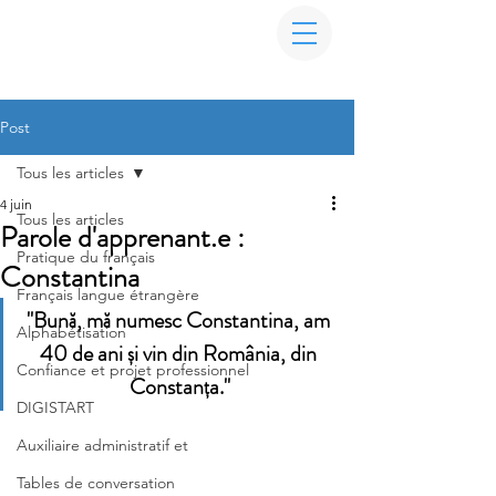
Post
Tous les articles
4 juin
Tous les articles
Parole d'apprenant.e :
Pratique du français
Constantina
Français langue étrangère
"Bună, mă numesc Constantina, am 
Alphabétisation
40 de ani și vin din România, din 
Confiance et projet professionnel
Constanța."
DIGISTART
Auxiliaire administratif et
Tables de conversation